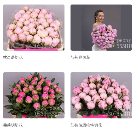
枕边语切花
芍药鲜切花
弗莱明切花
莎拉伯恩哈特切花