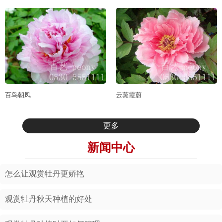
百鸟朝凤
云蒸霞蔚
更多
新闻中心
怎么让观赏牡丹更娇艳
观赏牡丹秋天种植的好处