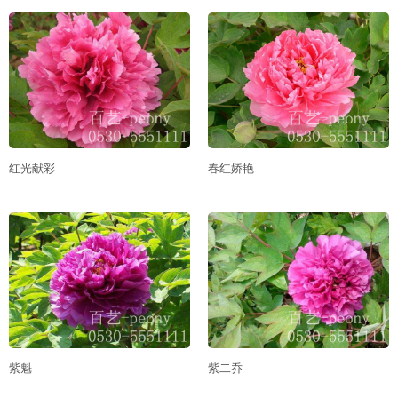
红光献彩
春红娇艳
紫魁
紫二乔