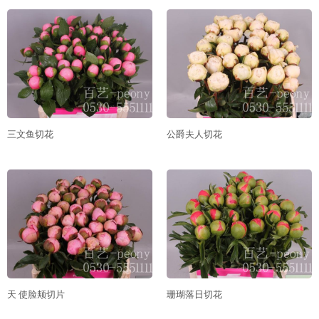
三文鱼切花
公爵夫人切花
天 使脸颊切片
珊瑚落日切花