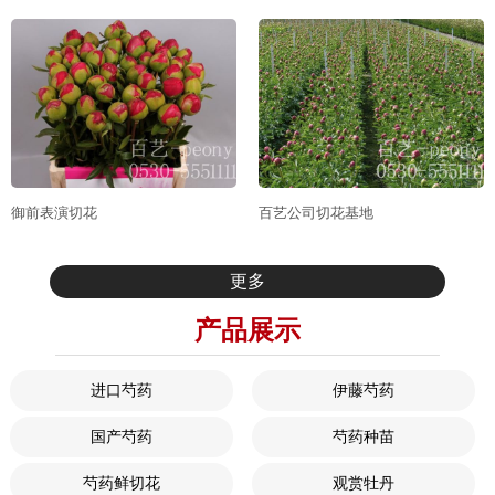
御前表演切花
百艺公司切花基地
更多
产品展示
进口芍药
伊藤芍药
国产芍药
芍药种苗
芍药鲜切花
观赏牡丹