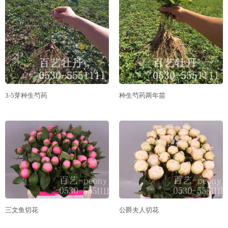
3-5芽种生芍药
种生芍药两年苗
三文鱼切花
公爵夫人切花