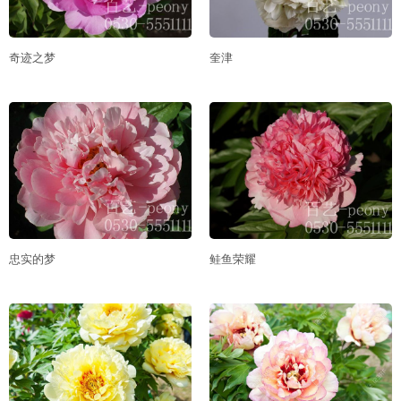
奇迹之梦
奎津
忠实的梦
鲑鱼荣耀