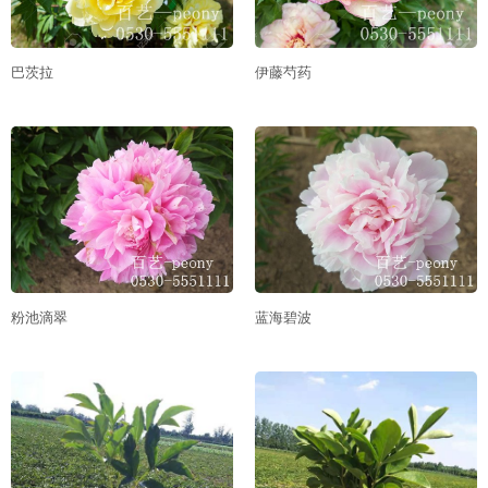
巴茨拉
伊藤芍药
粉池滴翠
蓝海碧波