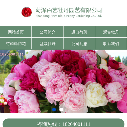
网站首页
公司简介
进口芍药
观赏牡丹
芍药鲜切花
盆栽牡丹
公司动态
联系我们
咨询热线：18264001111