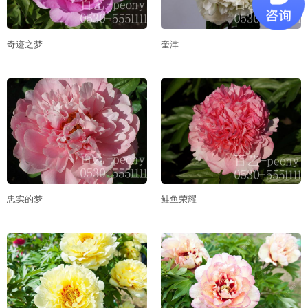
奇迹之梦
奎津
忠实的梦
鲑鱼荣耀