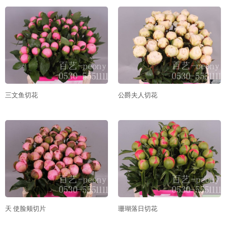
三文鱼切花
公爵夫人切花
天 使脸颊切片
珊瑚落日切花