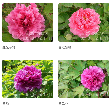
红光献彩
春红娇艳
紫魁
紫二乔