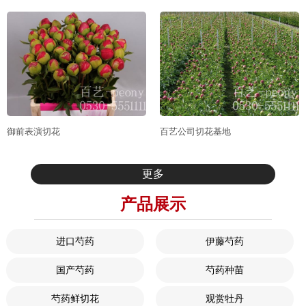
御前表演切花
百艺公司切花基地
更多
产品展示
进口芍药
伊藤芍药
国产芍药
芍药种苗
芍药鲜切花
观赏牡丹