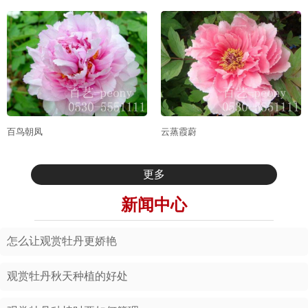
百鸟朝凤
云蒸霞蔚
更多
新闻中心
怎么让观赏牡丹更娇艳
观赏牡丹秋天种植的好处