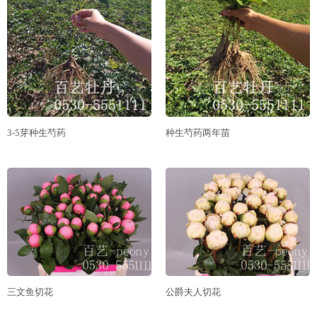
3-5芽种生芍药
种生芍药两年苗
三文鱼切花
公爵夫人切花