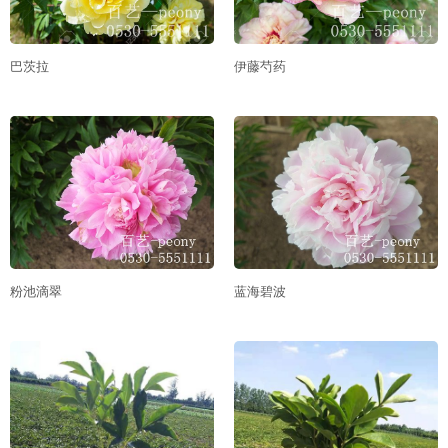
巴茨拉
伊藤芍药
粉池滴翠
蓝海碧波