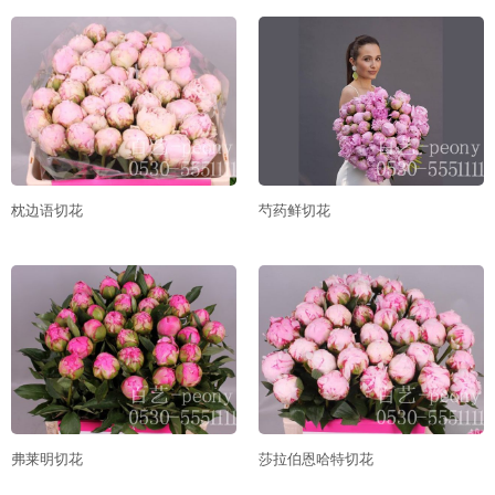
枕边语切花
芍药鲜切花
弗莱明切花
莎拉伯恩哈特切花